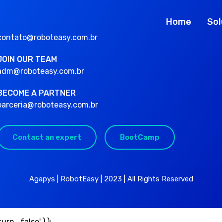
Home
Sol
contato@roboteasy.com.br
JOIN OUR TEAM
adm@roboteasy.com.br
BECOME A PARTNER
parceria@roboteasy.com.br
Contact an expert
BootCamp
Agapys | RobotEasy | 2023 | All Rights Reserved
rn_false' ) );