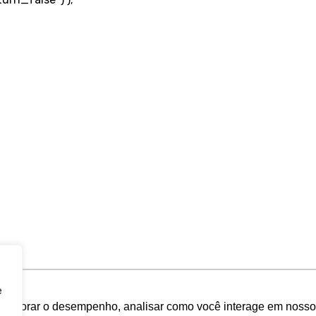
e
melhorar o desempenho, analisar como você interage em nosso sit