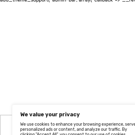
We value your privacy
We use cookies to enhance your browsing experience, serv
personalized ads or content, and analyze our traffic. By
Utilizamos cookies para oferecer melhor experiência, 
clicking "Accept All", you consent to our use of cookies.