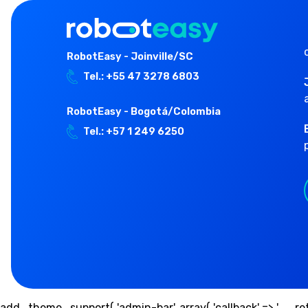
RobotEasy - Joinville/SC
Tel.: +55 47 3278 6803
RobotEasy - Bogotá/Colombia
Tel.: +57 1 249 6250
add_theme_support( 'admin-bar', array( 'callback' => '__retu