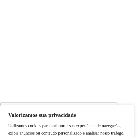
Utilizamos cookies para oferecer melhor
Valorizamos sua privacidade
experiência, melhorar o desempenho, analisar
Utilizamos cookies para aprimorar sua experiência de navegação,
como você interage em nosso site e
exibir anúncios ou conteúdo personalizado e analisar nosso tráfego.
personalizar conteúdo. Ao utilizar este site, você