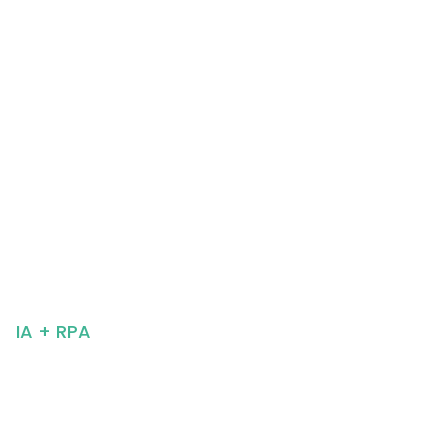
IA + RPA
Mais eficiência,
menos custo com
automação inteligente.