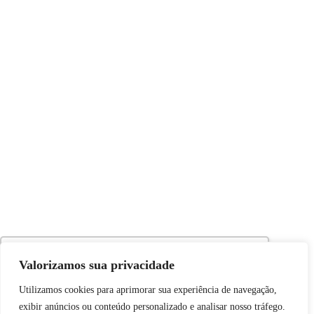
Utilizamos cookies para oferecer melhor
Valorizamos sua privacidade
experiência, melhorar o desempenho, analisar
Utilizamos cookies para aprimorar sua experiência de navegação,
como você interage em nosso site e
exibir anúncios ou conteúdo personalizado e analisar nosso tráfego.
personalizar conteúdo. Ao utilizar este site, você