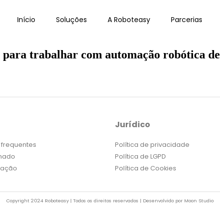
Início
Soluções
A Roboteasy
Parcerias
e para trabalhar com automação robótica de
Jurídico
 frequentes
Política de privacidade
amado
Política de LGPD
tação
Política de Cookies
Copyright 2024 Roboteasy | Todos os direitos reservados | Desenvolvido por Moon Studio